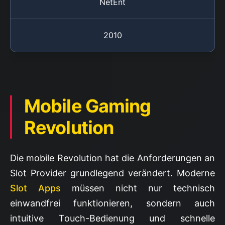
NetEnt
2010
Mobile Gaming
Revolution
Die mobile Revolution hat die Anforderungen an
Slot Provider grundlegend verändert. Moderne
Slot Apps
müssen nicht nur technisch
einwandfrei funktionieren, sondern auch
intuitive Touch-Bedienung und schnelle