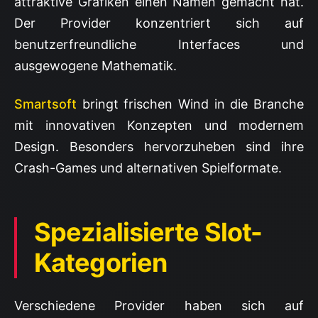
attraktive Grafiken einen Namen gemacht hat.
Der Provider konzentriert sich auf
benutzerfreundliche Interfaces und
ausgewogene Mathematik.
Smartsoft
bringt frischen Wind in die Branche
mit innovativen Konzepten und modernem
Design. Besonders hervorzuheben sind ihre
Crash-Games und alternativen Spielformate.
Spezialisierte Slot-
Kategorien
Verschiedene Provider haben sich auf