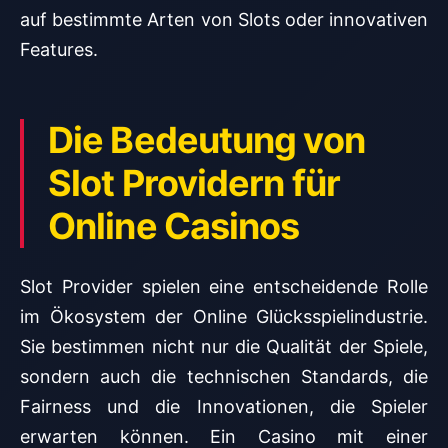
auf bestimmte Arten von Slots oder innovativen
Features.
Die Bedeutung von
Slot Providern für
Online Casinos
Slot Provider spielen eine entscheidende Rolle
im Ökosystem der Online Glücksspielindustrie.
Sie bestimmen nicht nur die Qualität der Spiele,
sondern auch die technischen Standards, die
Fairness und die Innovationen, die Spieler
erwarten können. Ein Casino mit einer