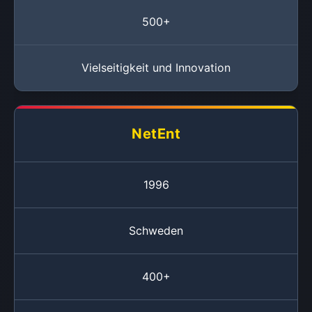
500+
Vielseitigkeit und Innovation
NetEnt
1996
Schweden
400+