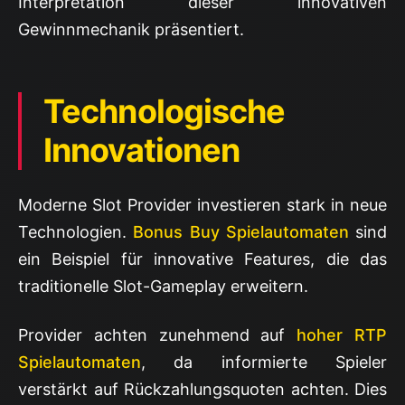
Interpretation dieser innovativen
Gewinnmechanik präsentiert.
Technologische
Innovationen
Moderne Slot Provider investieren stark in neue
Technologien.
Bonus Buy Spielautomaten
sind
ein Beispiel für innovative Features, die das
traditionelle Slot-Gameplay erweitern.
Provider achten zunehmend auf
hoher RTP
Spielautomaten
, da informierte Spieler
verstärkt auf Rückzahlungsquoten achten. Dies