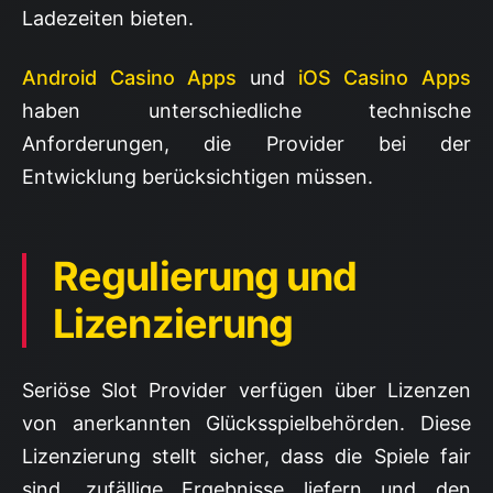
Ladezeiten bieten.
Android Casino Apps
und
iOS Casino Apps
haben unterschiedliche technische
Anforderungen, die Provider bei der
Entwicklung berücksichtigen müssen.
Regulierung und
Lizenzierung
Seriöse Slot Provider verfügen über Lizenzen
von anerkannten Glücksspielbehörden. Diese
Lizenzierung stellt sicher, dass die Spiele fair
sind, zufällige Ergebnisse liefern und den