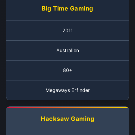
Big Time Gaming
2011
Australien
80+
Megaways Erfinder
Hacksaw Gaming