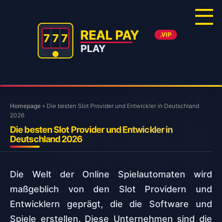
Skip
to
content
Homepage
»
Die besten Slot Provider und Entwickler in Deutschland
2026
Die besten Slot Provider und Entwickler in
Deutschland 2026
Die Welt der Online Spielautomaten wird
maßgeblich von den Slot Providern und
Entwicklern geprägt, die die Software und
Spiele erstellen. Diese Unternehmen sind die