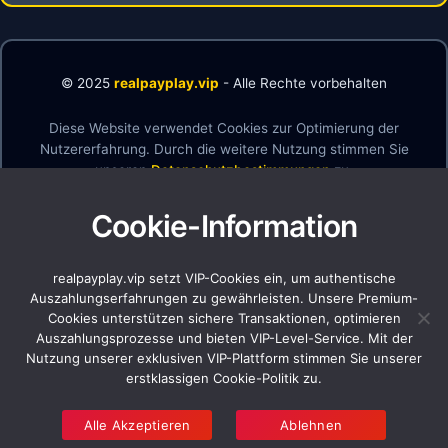
© 2025
realpayplay.vip
- Alle Rechte vorbehalten
Diese Website verwendet Cookies zur Optimierung der
Nutzererfahrung. Durch die weitere Nutzung stimmen Sie
unseren
Datenschutzbestimmungen
zu.
Cookie-Information
Haftungsausschluss
AGB
Datenschutz
realpayplay.vip setzt VIP-Cookies ein, um authentische
Cookie-Richtlinie
Auszahlungserfahrungen zu gewährleisten. Unsere Premium-
Verantwortungsvolles Spielen
Cookies unterstützen sichere Transaktionen, optimieren
Auszahlungsprozesse und bieten VIP-Level-Service. Mit der
Über uns
Nutzung unserer exklusiven VIP-Plattform stimmen Sie unserer
erstklassigen Cookie-Politik zu.
Alle Akzeptieren
Ablehnen