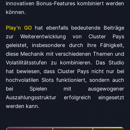
innovativen Bonus-Features kombiniert werden
können.
Play’n GO
hat ebenfalls bedeutende Beiträge
zur Weiterentwicklung von Cluster Pays
geleistet, insbesondere durch ihre Fähigkeit,
diese Mechanik mit verschiedenen Themen und
Volatilitätsstufen zu kombinieren. Das Studio
hat bewiesen, dass Cluster Pays nicht nur bei
hochvolatilen Slots funktioniert, sondern auch
bei Spielen mit ausgewogener
Auszahlungsstruktur erfolgreich eingesetzt
werden kann.