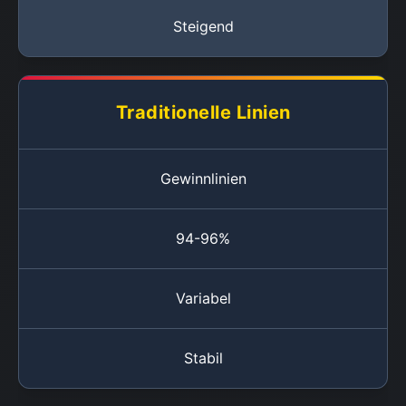
Steigend
Traditionelle Linien
Gewinnlinien
94-96%
Variabel
Stabil