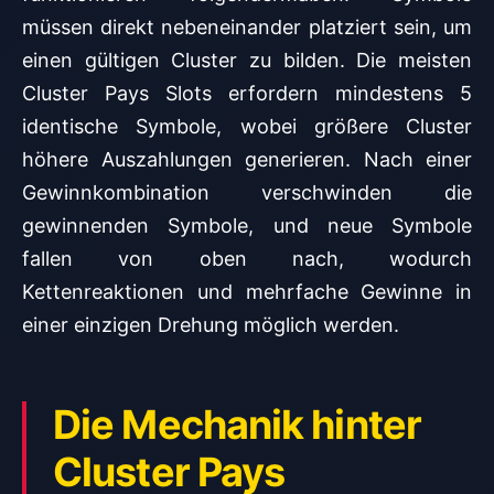
müssen direkt nebeneinander platziert sein, um
einen gültigen Cluster zu bilden. Die meisten
Cluster Pays Slots erfordern mindestens 5
identische Symbole, wobei größere Cluster
höhere Auszahlungen generieren. Nach einer
Gewinnkombination verschwinden die
gewinnenden Symbole, und neue Symbole
fallen von oben nach, wodurch
Kettenreaktionen und mehrfache Gewinne in
einer einzigen Drehung möglich werden.
Die Mechanik hinter
Cluster Pays