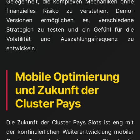
Gelegenheit, die komplexen Mechaniken ohne
finanzielles Risiko zu verstehen. Demo-
Versionen ermöglichen es, verschiedene
Strategien zu testen und ein Gefühl für die
Volatilität und Auszahlungsfrequenz zu
entwickeln.
Mobile Optimierung
und Zukunft der
Cluster Pays
Die Zukunft der Cluster Pays Slots ist eng mit
der kontinuierlichen Weiterentwicklung mobiler