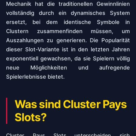
Mechanik hat die traditionellen Gewinnlinien
vollständig durch ein dynamisches System
ersetzt, bei dem identische Symbole in
Clustern zusammenfinden müssen, um
Auszahlungen zu generieren. Die Popularität
dieser Slot-Variante ist in den letzten Jahren
exponentiell gewachsen, da sie Spielern völlig
neue Möglichkeiten und aufregende
Spielerlebnisse bietet.
Was sind Cluster Pays
Slots?
Cluster Pays Slots unterscheiden sich