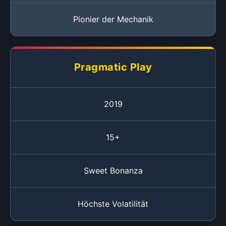
Pionier der Mechanik
Pragmatic Play
2019
15+
Sweet Bonanza
Höchste Volatilität