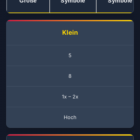
Größe
Symbole
Symbole
Klein
5
8
1x – 2x
Hoch