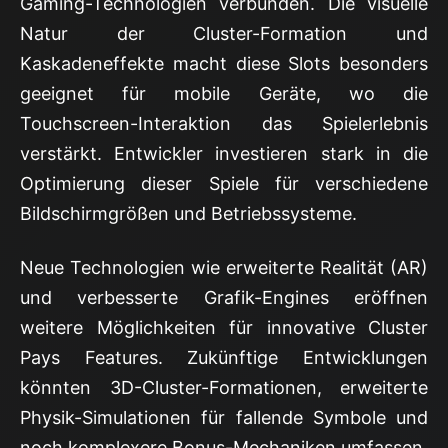
Gaming-Technologien verbunden. Die visuelle
Natur der Cluster-Formation und
Kaskadeneffekte macht diese Slots besonders
geeignet für mobile Geräte, wo die
Touchscreen-Interaktion das Spielerlebnis
verstärkt. Entwickler investieren stark in die
Optimierung dieser Spiele für verschiedene
Bildschirmgrößen und Betriebssysteme.
Neue Technologien wie erweiterte Realität (AR)
und verbesserte Grafik-Engines eröffnen
weitere Möglichkeiten für innovative Cluster
Pays Features. Zukünftige Entwicklungen
könnten 3D-Cluster-Formationen, erweiterte
Physik-Simulationen für fallende Symbole und
noch komplexere Bonus-Mechaniken umfassen,