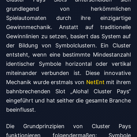
grundlegend von herkömmlichen
Spielautomaten durch ihre einzigartige
Gewinnmechanik. Anstatt auf traditionelle
Gewinnlinien zu setzen, basiert das System auf
der Bildung von Symbolclustern. Ein Cluster
entsteht, wenn eine bestimmte Mindestanzahl
identischer Symbole horizontal oder vertikal
miteinander verbunden ist. Diese innovative
Mechanik wurde erstmals von
NetEnt
mit ihrem
bahnbrechenden Slot „Aloha! Cluster Pays“
eingeführt und hat seither die gesamte Branche
beeinflusst.
Die Grundprinzipien von Cluster Pays
funktionieren folgendermaßen: Symbole