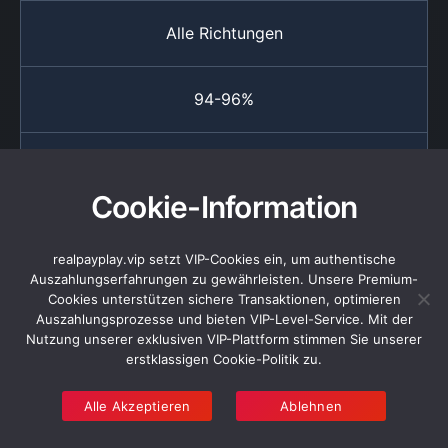
Alle Richtungen
94-96%
Mittel
Cookie-Information
Mittel
realpayplay.vip setzt VIP-Cookies ein, um authentische
Auszahlungserfahrungen zu gewährleisten. Unsere Premium-
Cookies unterstützen sichere Transaktionen, optimieren
Auszahlungsprozesse und bieten VIP-Level-Service. Mit der
Nutzung unserer exklusiven VIP-Plattform stimmen Sie unserer
Psychologie des
erstklassigen Cookie-Politik zu.
Cluster Pays Gaming
Alle Akzeptieren
Ablehnen