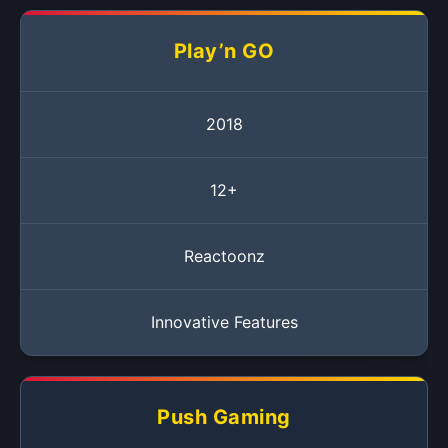
Play’n GO
2018
12+
Reactoonz
Innovative Features
Push Gaming