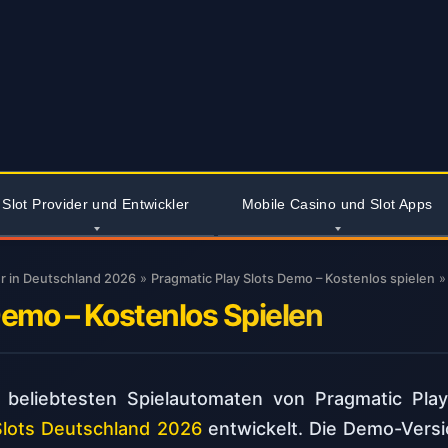
Slot Provider und Entwickler
Mobile Casino und Slot Apps
er in Deutschland 2026
»
Pragmatic Play Slots Demo – Kostenlos spielen
»
Demo – Kostenlos Spielen
r beliebtesten Spielautomaten von Pragmatic Pla
Slots Deutschland 2026
entwickelt. Die Demo-Versio