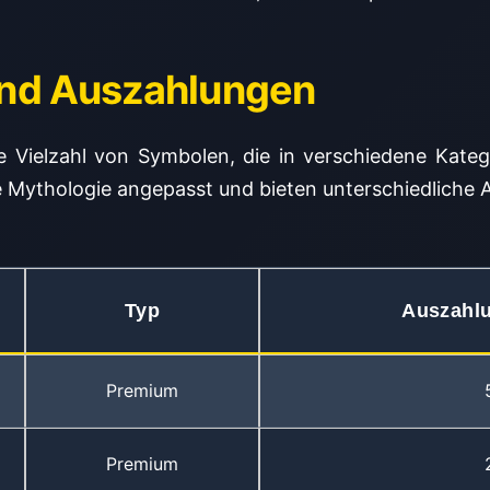
und Auszahlungen
Vielzahl von Symbolen, die in verschiedene Katego
e Mythologie angepasst und bieten unterschiedliche 
Typ
Auszahlu
Premium
Premium