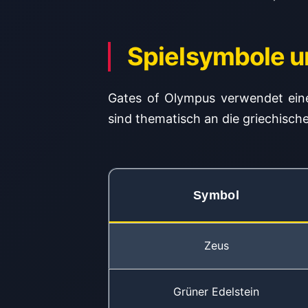
Spielsymbole 
Gates of Olympus verwendet eine 
sind thematisch an die griechisch
Symbol
Zeus
Grüner Edelstein