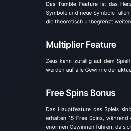
Das Tumble Feature ist das He
Symbole und neue Symbole fallen 
die theoretisch unbegrenzt weite
Multiplier Feature
Zeus kann zufällig auf dem Spiel
werden auf alle Gewinne der akt
Free Spins Bonus
Das Hauptfeature des Spiels sin
erhalten 15 Free Spins, während 
enormen Gewinnen führen, da sich