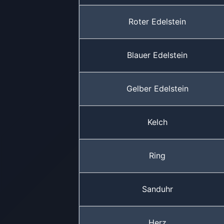
Roter Edelstein
Blauer Edelstein
Gelber Edelstein
Kelch
Ring
Sanduhr
Herz