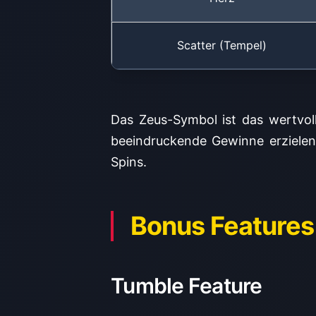
Scatter (Tempel)
Das Zeus-Symbol ist das wertvol
beeindruckende Gewinne erzielen.
Spins.
Bonus Features 
Tumble Feature