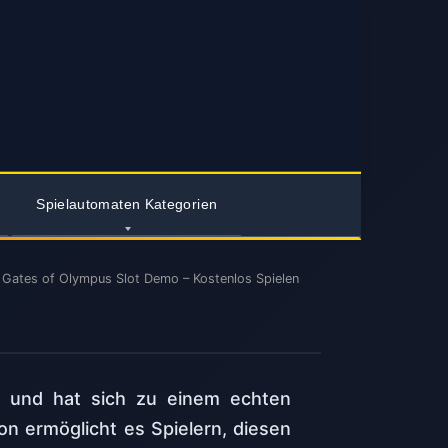
Spielautomaten Kategorien
Gates of Olympus Slot Demo – Kostenlos Spielen
y und hat sich zu einem echten
n ermöglicht es Spielern, diesen