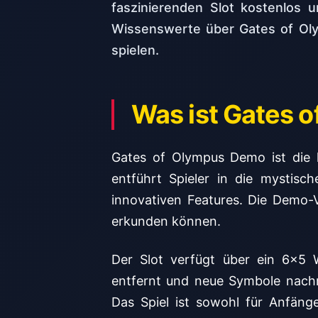
faszinierenden Slot kostenlos
Wissenswerte über Gates of Oly
spielen.
Was ist Gates 
Gates of Olympus Demo ist die 
entführt Spieler in die mystisch
innovativen Features. Die Demo-Ve
erkunden können.
Der Slot verfügt über ein 6×5 
entfernt und neue Symbole nachr
Das Spiel ist sowohl für Anfänge