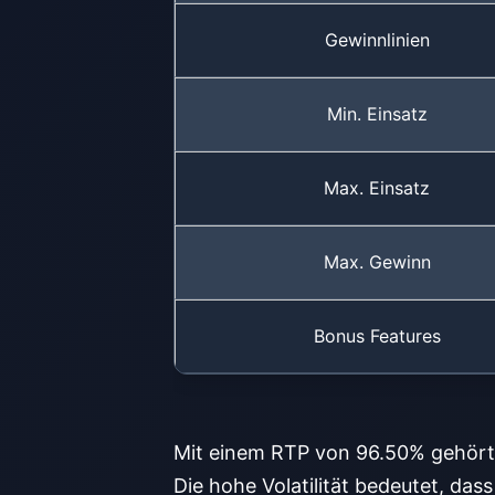
Gewinnlinien
Min. Einsatz
Max. Einsatz
Max. Gewinn
Bonus Features
Mit einem RTP von 96.50% gehört
Die hohe Volatilität bedeutet, das