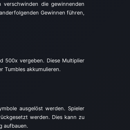
n verschwinden die gewinnenden
inanderfolgenden Gewinnen führen,
d 500x vergeben. Diese Multiplier
r Tumbles akkumulieren.
ymbole ausgelöst werden. Spieler
urückgesetzt werden. Dies kann zu
g aufbauen.