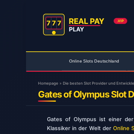
Skip
to
content
Online Slots Deutschland
Homepage
»
Die besten Slot Provider und Entwickl
Gates of Olympus Slot 
Gates of Olympus ist einer de
Klassiker in der Welt der
Online 