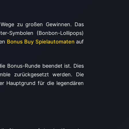
e Wege zu großen Gewinnen. Das
ter-Symbolen (Bonbon-Lollipops)
ten
Bonus Buy Spielautomaten
auf
 die Bonus-Runde beendet ist. Dies
umble zurückgesetzt werden. Die
er Hauptgrund für die legendären