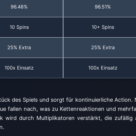
96.48%
96.51%
10 Spins
10+ Spins
25% Extra
25% Extra
100x Einsatz
100x Einsatz
tück des Spiels und sorgt für kontinuierliche Actio
e fallen nach, was zu Kettenreaktionen und mehrf
 wird durch Multiplikatoren verstärkt, die zufällig
n.