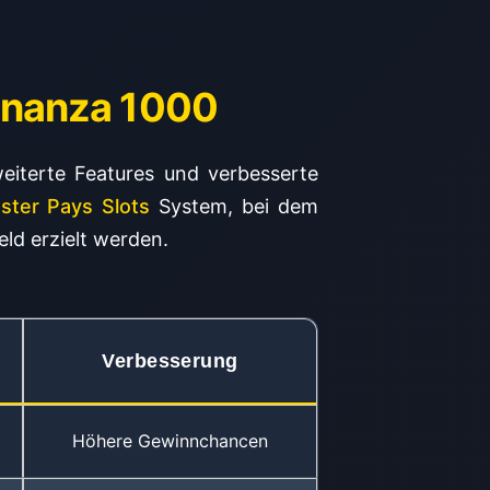
onanza 1000
eiterte Features und verbesserte
uster Pays Slots
System, bei dem
ld erzielt werden.
Verbesserung
Höhere Gewinnchancen