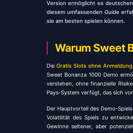
Version ermöglicht es deutschen S
diesem umfassenden Guide erfah
sie am besten spielen können.
Warum Sweet B
Die
Gratis Slots ohne Anmeldung
Sweet Bonanza 1000 Demo ermögl
verstehen, ohne finanzielle Risik
Pays-System verfügt, das sich von 
Der Hauptvorteil des Demo-Spiels 
Volatilität des Spiels zu entwic
Gewinne seltener, aber potenziel