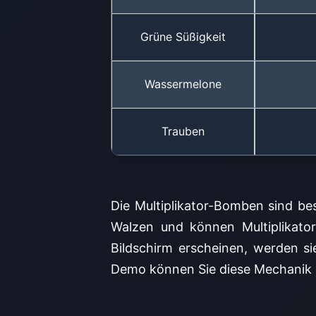
Grüne Süßigkeit
Wassermelone
Trauben
Die Multiplikator-Bomben sind bes
Walzen und können Multiplikator
Bildschirm erscheinen, werden s
Demo können Sie diese Mechanik a