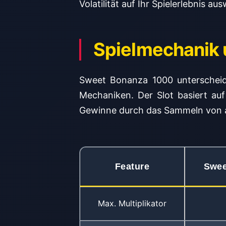
Volatilität auf Ihr Spielerlebnis au
Spielmechanik 
Sweet Bonanza 1000 unterscheide
Mechaniken. Der Slot basiert au
Gewinne durch das Sammeln von ac
Feature
Swee
Max. Multiplikator