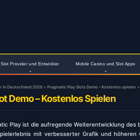
Slot Provider und Entwickler
Mobile Casino und Slot Apps
er in Deutschland 2026
»
Pragmatic Play Slots Demo – Kostenlos spielen
»
t Demo – Kostenlos Spielen
 Play ist die aufregende Weiterentwicklung des be
Spielerlebnis mit verbesserter Grafik und höhere