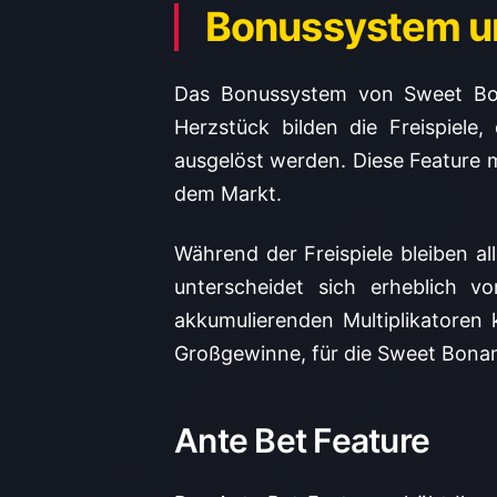
Bonussystem un
Das Bonussystem von Sweet Bon
Herzstück bilden die Freispiel
ausgelöst werden. Diese Feature
dem Markt.
Während der Freispiele bleiben al
unterscheidet sich erheblich v
akkumulierenden Multiplikatoren
Großgewinne, für die Sweet Bonan
Ante Bet Feature