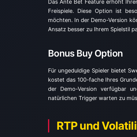
Das Ante Bet Feature erhöht Ihre
Freispiele. Diese Option ist bes
möchten. In der Demo-Version kön
Ansatz besser zu Ihrem Spielstil pa
Bonus Buy Option
Für ungeduldige Spieler bietet Sw
kostet das 100-fache Ihres Grunde
der Demo-Version verfügbar un
natürlichen Trigger warten zu mü
RTP und Volatili