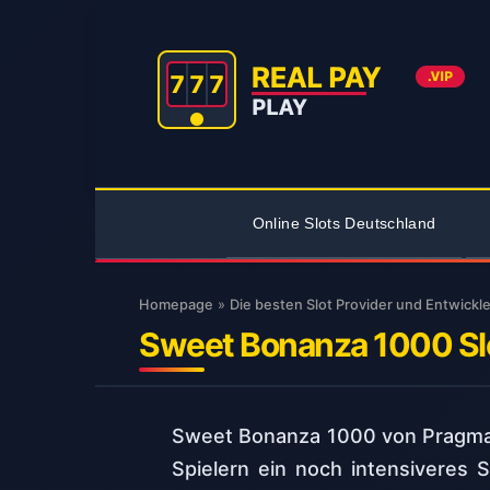
Skip
to
content
Online Slots Deutschland
Homepage
»
Die besten Slot Provider und Entwickl
Sweet Bonanza 1000 Slo
Sweet Bonanza 1000 von Pragmatic
Spielern ein noch intensiveres 