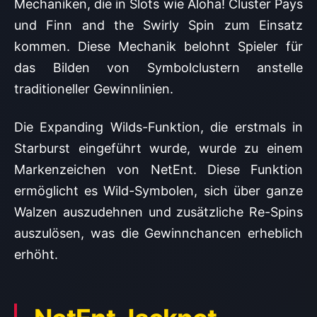
Mechaniken, die in Slots wie Aloha! Cluster Pays
und Finn and the Swirly Spin zum Einsatz
kommen. Diese Mechanik belohnt Spieler für
das Bilden von Symbolclustern anstelle
traditioneller Gewinnlinien.
Die Expanding Wilds-Funktion, die erstmals in
Starburst eingeführt wurde, wurde zu einem
Markenzeichen von NetEnt. Diese Funktion
ermöglicht es Wild-Symbolen, sich über ganze
Walzen auszudehnen und zusätzliche Re-Spins
auszulösen, was die Gewinnchancen erheblich
erhöht.