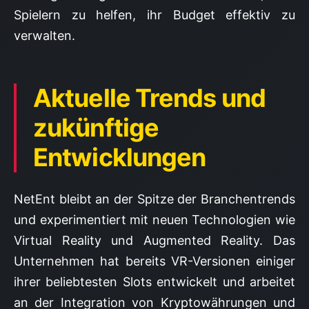
Spielern zu helfen, ihr Budget effektiv zu
verwalten.
Aktuelle Trends und
zukünftige
Entwicklungen
NetEnt bleibt an der Spitze der Branchentrends
und experimentiert mit neuen Technologien wie
Virtual Reality und Augmented Reality. Das
Unternehmen hat bereits VR-Versionen einiger
ihrer beliebtesten Slots entwickelt und arbeitet
an der Integration von Kryptowährungen und