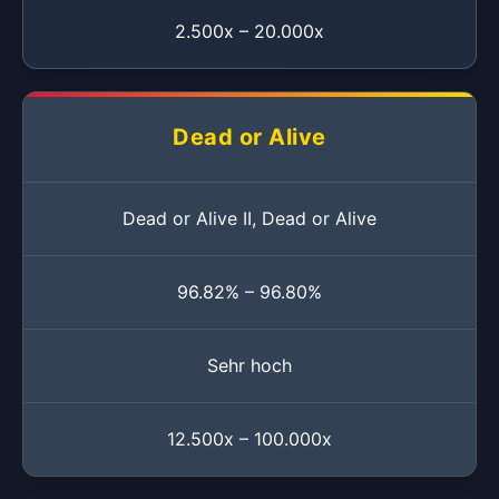
2.500x – 20.000x
Dead or Alive
Dead or Alive II, Dead or Alive
96.82% – 96.80%
Sehr hoch
12.500x – 100.000x