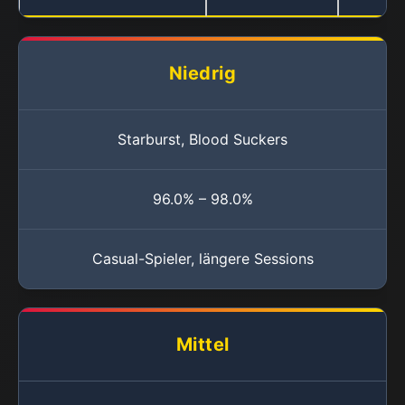
Niedrig
Starburst, Blood Suckers
96.0% – 98.0%
Casual-Spieler, längere Sessions
Mittel