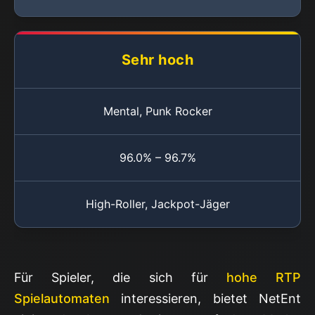
Sehr hoch
Mental, Punk Rocker
96.0% – 96.7%
High-Roller, Jackpot-Jäger
Für Spieler, die sich für
hohe RTP
Spielautomaten
interessieren, bietet NetEnt