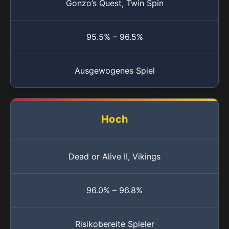
Gonzo’s Quest, Twin Spin
95.5% – 96.5%
Ausgewogenes Spiel
Hoch
Dead or Alive II, Vikings
96.0% – 96.8%
Risikobereite Spieler