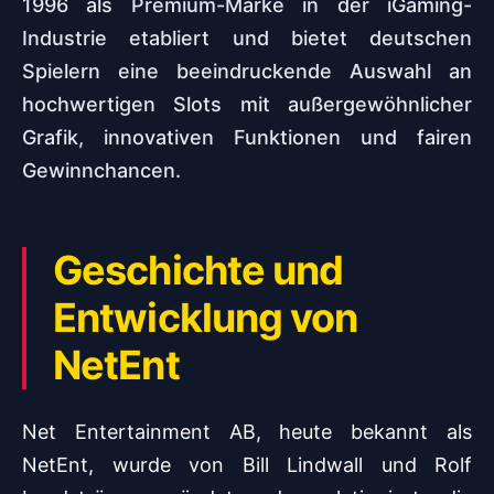
1996 als Premium-Marke in der iGaming-
Industrie etabliert und bietet deutschen
Spielern eine beeindruckende Auswahl an
hochwertigen Slots mit außergewöhnlicher
Grafik, innovativen Funktionen und fairen
Gewinnchancen.
Geschichte und
Entwicklung von
NetEnt
Net Entertainment AB, heute bekannt als
NetEnt, wurde von Bill Lindwall und Rolf