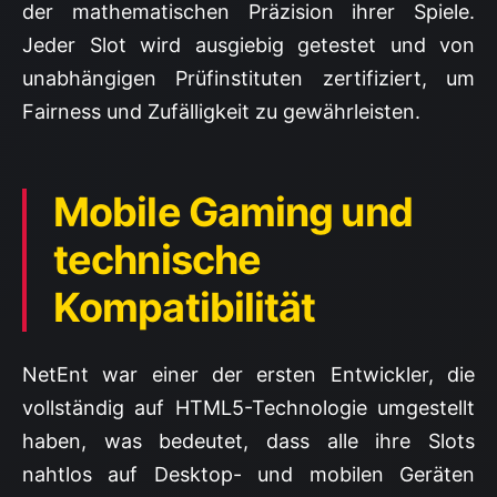
der mathematischen Präzision ihrer Spiele.
Jeder Slot wird ausgiebig getestet und von
unabhängigen Prüfinstituten zertifiziert, um
Fairness und Zufälligkeit zu gewährleisten.
Mobile Gaming und
technische
Kompatibilität
NetEnt war einer der ersten Entwickler, die
vollständig auf HTML5-Technologie umgestellt
haben, was bedeutet, dass alle ihre Slots
nahtlos auf Desktop- und mobilen Geräten