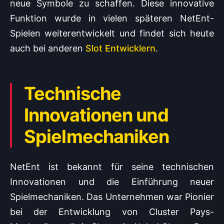
neue Symbole zu schaffen. Diese innovative
Funktion wurde in vielen späteren NetEnt-
Spielen weiterentwickelt und findet sich heute
auch bei anderen
Slot Entwicklern
.
Technische
Innovationen und
Spielmechaniken
NetEnt ist bekannt für seine technischen
Innovationen und die Einführung neuer
Spielmechaniken. Das Unternehmen war Pionier
bei der Entwicklung von Cluster Pays-