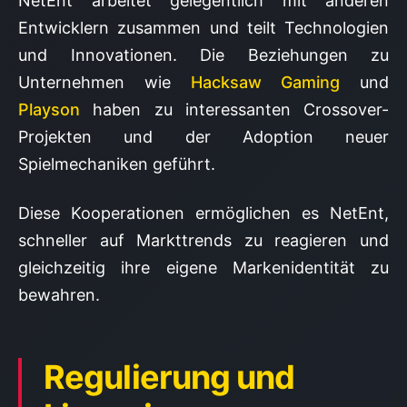
NetEnt arbeitet gelegentlich mit anderen
Entwicklern zusammen und teilt Technologien
und Innovationen. Die Beziehungen zu
Unternehmen wie
Hacksaw Gaming
und
Playson
haben zu interessanten Crossover-
Projekten und der Adoption neuer
Spielmechaniken geführt.
Diese Kooperationen ermöglichen es NetEnt,
schneller auf Markttrends zu reagieren und
gleichzeitig ihre eigene Markenidentität zu
bewahren.
Regulierung und