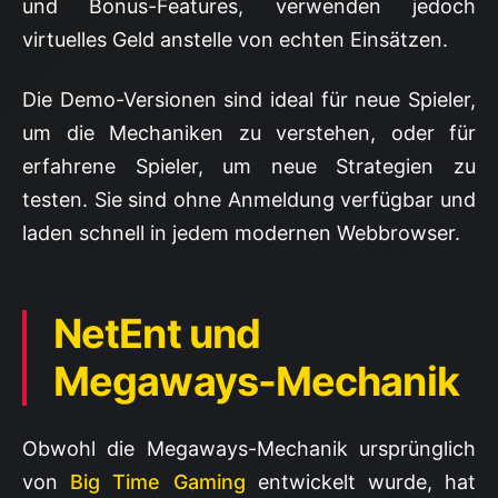
und Bonus-Features, verwenden jedoch
virtuelles Geld anstelle von echten Einsätzen.
Die Demo-Versionen sind ideal für neue Spieler,
um die Mechaniken zu verstehen, oder für
erfahrene Spieler, um neue Strategien zu
testen. Sie sind ohne Anmeldung verfügbar und
laden schnell in jedem modernen Webbrowser.
NetEnt und
Megaways-Mechanik
Obwohl die Megaways-Mechanik ursprünglich
von
Big Time Gaming
entwickelt wurde, hat