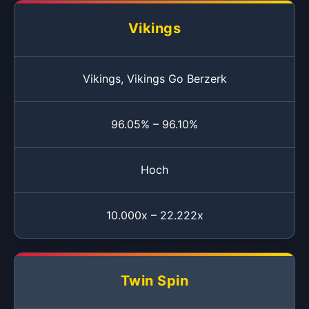
Vikings
Vikings, Vikings Go Berzerk
96.05% – 96.10%
Hoch
10.000x – 22.222x
Twin Spin