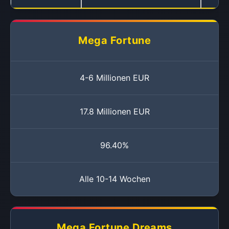
Mega Fortune
4-6 Millionen EUR
17.8 Millionen EUR
96.40%
Alle 10-14 Wochen
Mega Fortune Dreams