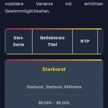
volatilere Variante mit erhöhten
Gewinnmöglichkeiten.
Slot-
Beliebteste
RTP
V
Serie
Titel
Starburst
Starburst, Starburst XXXtreme
96.09% – 96.26%