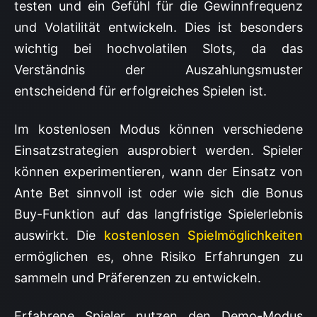
testen und ein Gefühl für die Gewinnfrequenz
und Volatilität entwickeln. Dies ist besonders
wichtig bei hochvolatilen Slots, da das
Verständnis der Auszahlungsmuster
entscheidend für erfolgreiches Spielen ist.
Im kostenlosen Modus können verschiedene
Einsatzstrategien ausprobiert werden. Spieler
können experimentieren, wann der Einsatz von
Ante Bet sinnvoll ist oder wie sich die Bonus
Buy-Funktion auf das langfristige Spielerlebnis
auswirkt. Die
kostenlosen Spielmöglichkeiten
ermöglichen es, ohne Risiko Erfahrungen zu
sammeln und Präferenzen zu entwickeln.
Erfahrene Spieler nutzen den Demo-Modus