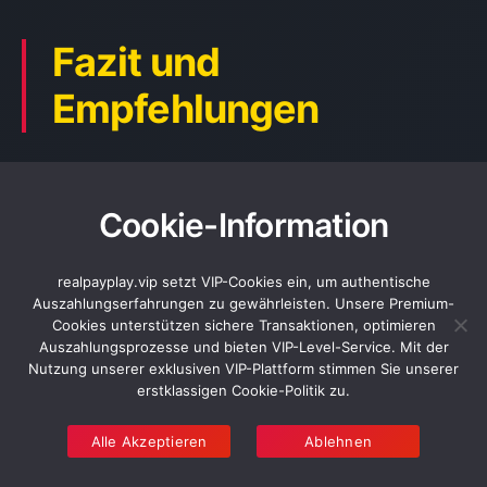
Fazit und
Empfehlungen
Gates of Olympus Super Scatter Demo stellt
eine hervorragende Möglichkeit dar, einen der
Cookie-Information
innovativsten Slots von Pragmatic Play
kennenzulernen. Die Kombination aus Cluster
realpayplay.vip setzt VIP-Cookies ein, um authentische
Pays-Mechanik, erweiterten Scatter-Features
Auszahlungserfahrungen zu gewährleisten. Unsere Premium-
Cookies unterstützen sichere Transaktionen, optimieren
und beeindruckenden Multiplikatoren schafft
Auszahlungsprozesse und bieten VIP-Level-Service. Mit der
ein einzigartiges Spielerlebnis, das sowohl
Nutzung unserer exklusiven VIP-Plattform stimmen Sie unserer
erstklassigen Cookie-Politik zu.
Anfänger als auch erfahrene Spieler fesselt.
Alle Akzeptieren
Ablehnen
Der kostenlose Demo-Modus ermöglicht es