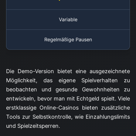
Variable
Regelmäßige Pausen
Die Demo-Version bietet eine ausgezeichnete
Möglichkeit, das eigene Spielverhalten zu
beobachten und gesunde Gewohnheiten zu
entwickeln, bevor man mit Echtgeld spielt. Viele
erstklassige Online-Casinos bieten zusätzliche
Tools zur Selbstkontrolle, wie Einzahlungslimits
und Spielzeitsperren.