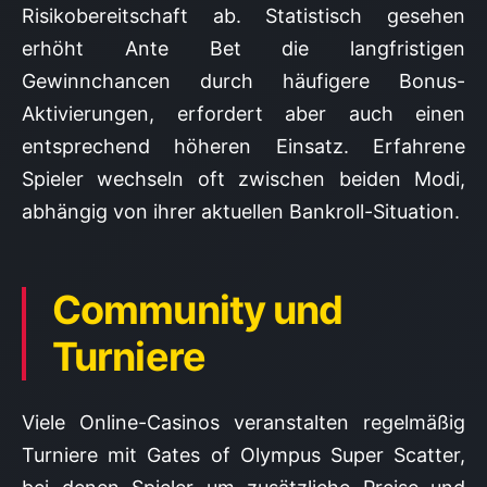
Risikobereitschaft ab. Statistisch gesehen
erhöht Ante Bet die langfristigen
Gewinnchancen durch häufigere Bonus-
Aktivierungen, erfordert aber auch einen
entsprechend höheren Einsatz. Erfahrene
Spieler wechseln oft zwischen beiden Modi,
abhängig von ihrer aktuellen Bankroll-Situation.
Community und
Turniere
Viele Online-Casinos veranstalten regelmäßig
Turniere mit Gates of Olympus Super Scatter,