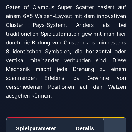
Gates of Olympus Super Scatter basiert auf
einem 6×5 Walzen-Layout mit dem innovativen
Cluster Pays-System. Anders als bei
traditionellen Spielautomaten gewinnt man hier
durch die Bildung von Clustern aus mindestens
8 identischen Symbolen, die horizontal oder
vertikal miteinander verbunden sind. Diese
Mechanik macht jede Drehung zu einem
spannenden Erlebnis, da Gewinne von
verschiedenen Positionen auf den Walzen
ausgehen können.
Spielparameter
Details