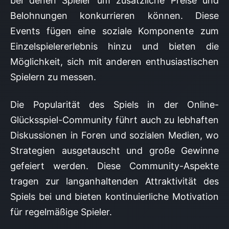
bei denen Spieler um zusätzliche Preise und
Belohnungen konkurrieren können. Diese
Events fügen eine soziale Komponente zum
Einzelspielererlebnis hinzu und bieten die
Möglichkeit, sich mit anderen enthusiastischen
Spielern zu messen.
Die Popularität des Spiels in der Online-
Glücksspiel-Community führt auch zu lebhaften
Diskussionen in Foren und sozialen Medien, wo
Strategien ausgetauscht und große Gewinne
gefeiert werden. Diese Community-Aspekte
tragen zur langanhaltenden Attraktivität des
Spiels bei und bieten kontinuierliche Motivation
für regelmäßige Spieler.