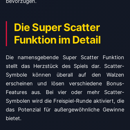
bevorzugen.
Die Super Scatter
Funktion im Detail
Die namensgebende Super Scatter Funktion
stellt das Herzstück des Spiels dar. Scatter-
Symbole können überall auf den Walzen
erscheinen und lösen verschiedene Bonus-
Features aus. Bei vier oder mehr Scatter-
Symbolen wird die Freispiel-Runde aktiviert, die
das Potenzial für außergewöhnliche Gewinne
bietet.