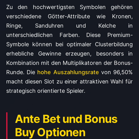
Zu den hochwertigsten Symbolen gehören
verschiedene Götter-Attribute wie Kronen,
Ringe, Sanduhren und Kelche in
unterschiedlichen Farben. Diese Premium-
Symbole können bei optimaler Clusterbildung
erhebliche Gewinne erzeugen, besonders in
Kombination mit den Multiplikatoren der Bonus-
Runde. Die
hohe Auszahlungsrate
von 96,50%
macht diesen Slot zu einer attraktiven Wahl für
strategisch orientierte Spieler.
Ante Bet und Bonus
Buy Optionen