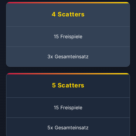
4 Scatters
15 Freispiele
3x Gesamteinsatz
5 Scatters
15 Freispiele
5x Gesamteinsatz