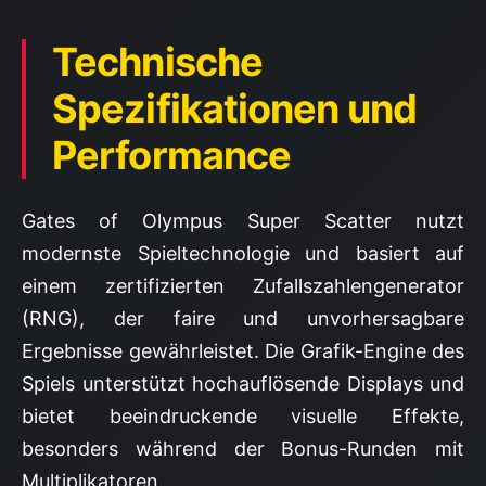
Technische
Spezifikationen und
Performance
Gates of Olympus Super Scatter nutzt
modernste Spieltechnologie und basiert auf
einem zertifizierten Zufallszahlengenerator
(RNG), der faire und unvorhersagbare
Ergebnisse gewährleistet. Die Grafik-Engine des
Spiels unterstützt hochauflösende Displays und
bietet beeindruckende visuelle Effekte,
besonders während der Bonus-Runden mit
Multiplikatoren.