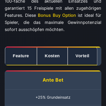
100-fache des aktuellen Einsatzes und
garantiert 15 Freispiele mit allen zugehörigen
Features. Diese
Bonus Buy Option
ist ideal für
Spieler, die das maximale Gewinnpotenzial
sofort ausschöpfen möchten.
Feature
Kosten
Vorteil
Ante Bet
+25% Grundeinsatz