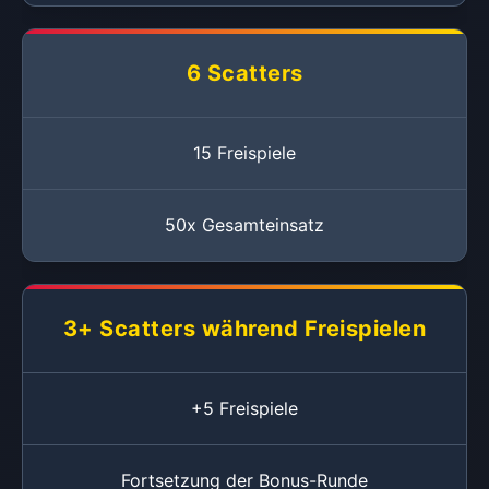
6 Scatters
15 Freispiele
50x Gesamteinsatz
3+ Scatters während Freispielen
+5 Freispiele
Fortsetzung der Bonus-Runde