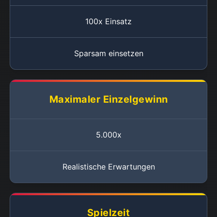
100x Einsatz
Sparsam einsetzen
Maximaler Einzelgewinn
5.000x
Realistische Erwartungen
Spielzeit